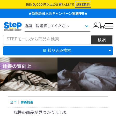
5,000
送料無料
税込
円以上のお買い上げで
★新規会員入会キャンペーン実施中!!★
絞り込み検索
全て
|
休養促進
72件
の商品が見つかりました