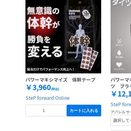
パワーマキシマイズ 体幹テープ
パワーマ
￥3,960
ツ ブラ
(税込)
￥12,
SteP forward Online
SteP for
カートに入れる
アパレルサ