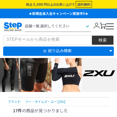
5,000
送料無料
税込
円以上のお買い上げで
★新規会員入会キャンペーン実施中!!★
絞り込み検索
ブランド:
ツー・タイムズ・ユー [2XU]
17件
の商品が見つかりました