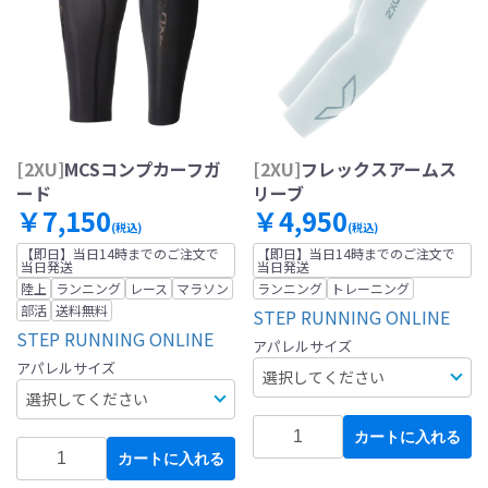
[2XU]
MCSコンプカーフガ
[2XU]
フレックスアームス
ード
リーブ
￥7,150
￥4,950
(税込)
(税込)
【即日】当日14時までのご注文で
【即日】当日14時までのご注文で
当日発送
当日発送
陸上
ランニング
レース
マラソン
ランニング
トレーニング
部活
送料無料
STEP RUNNING ONLINE
STEP RUNNING ONLINE
アパレルサイズ
アパレルサイズ
カートに入れる
カートに入れる