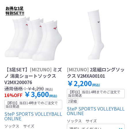
【3足SET】
[MIZUNO]
ミズ
[MIZUNO]
2足組ロングソッ
ノ 消臭ショートソックス
クス V2MXA00101
￥2,200
V2MX200076
(税込)
通常価格：
￥4,290
(税込)
￥3,600
【即日】当日14時までのご注文で
16%OFF
当日発送
(税込)
2足組
【即日】当日14時までのご注文で
当日発送
SteP SPORTS VOLLEYBALL
ONLINE
SteP SPORTS VOLLEYBALL
ONLINE
ソックス サイズ
ソックス サイズ