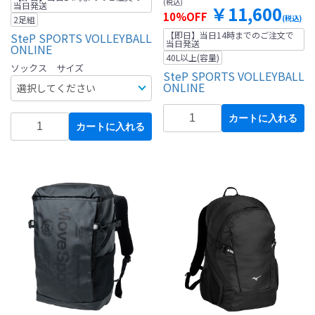
(税込)
当日発送
￥11,600
10%OFF
(税込)
2足組
【即日】当日14時までのご注文で
SteP SPORTS VOLLEYBALL
当日発送
ONLINE
40L以上(容量)
ソックス サイズ
SteP SPORTS VOLLEYBALL
ONLINE
カートに入れる
カートに入れる