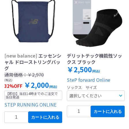
[new balance]
エッセンシ
デリットテック機能性ソッ
ャル ドローストリングバッ
クス ブラック
￥2,500
グ
(税込)
通常価格：
￥2,970
SteP forward Online
(税込)
￥2,000
32%OFF
(税込)
ソックス サイズ
【即日】当日14時までのご注文で
当日発送
STEP RUNNING ONLINE
カートに入れる
カートに入れる