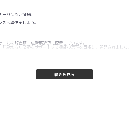
ナーパンツが登場。
ンスへ準備をしよう。
オールを腹直筋・広背筋近辺に配置しています。
し、無駄のない姿勢をサポートする機能の実現を目指し、開発されました
ットし、目に見えないダメージへの対策にもご利用いただけます。
な着心地ではなく、いつでも着られる自然な着用感を目指して設計され