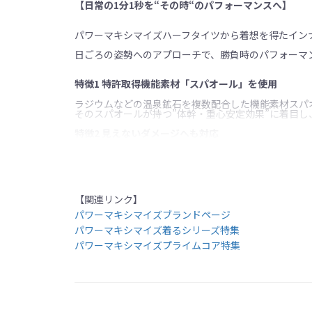
【日常の1分1秒を“その時“のパフォーマンスへ】
パワーマキシマイズハーフタイツから着想を得たイン
日ごろの姿勢へのアプローチで、勝負時のパフォーマ
特徴1 特許取得機能素材「スパオール」を使用
ラジウムなどの温泉鉱石を複数配合した機能素材スパ
そのスパオールが持つ”体幹・重心安定効果”に着目
特徴2 見えないダメージへも対応
新素材アイスダルを採用し、遠赤外線と近赤外線をカ
特徴3 目指したのは24時間365日着れるインナー
姿勢へアプローチをしながらも締め付けなどの不自然
【関連リンク】
パワーマキシマイズブランドページ
【サイズ】※ウェストサイズ
パワーマキシマイズ着るシリーズ特集
Sサイズ 68cm-76cm
Mサイズ 76cm-84cm
パワーマキシマイズプライムコア特集
Lサイズ 84cm-94cm
XLサイズ 94cm-104cm
【原料】
ナイロン:87%
ポリウレタン:13%