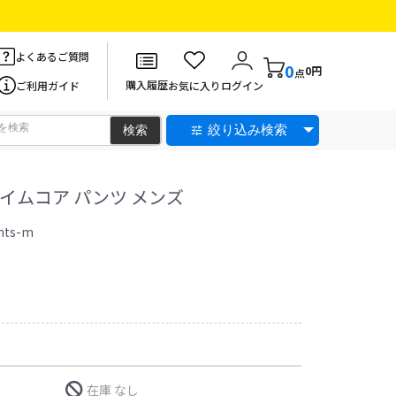
よくあるご質問
0
0円
点
購入履歴
ご利用ガイド
お気に入り
ログイン
絞り込み検索
イムコア パンツ メンズ
nts-m
在庫 なし