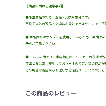
【商品に関わる注意事項】
【お取り扱いについて】
素材の特性上、摩擦により毛羽立ちや毛玉が発生する
長く快適にご使用いただくため、手洗いを推奨してお
●衛生商品のため、返品・交換対象外です。
洗濯機をご使用の場合は、裏返したうえで洗濯ネット
乾燥機のご使用はお避けください。
不良品以外の返品・交換はお受けできませんのでご了
● 商品画像はサンプルを使用しているため、実商品
予めご了承ください。
● こちらの商品は、実店舗在庫、メーカーの在庫状
在庫状況は常に変動しておりますのでご注文の商品が
その場合は当店からお送りする確認メールにてお知ら
この商品のレビュー