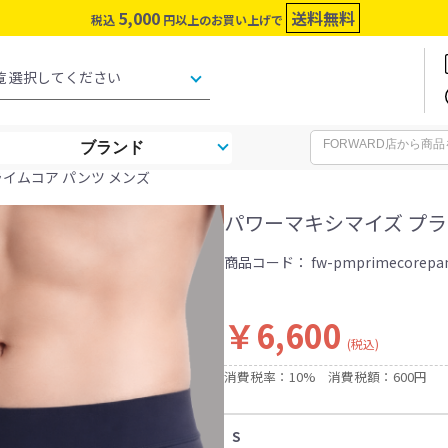
5,000
送料無料
税込
円以上のお買い上げで
ブランド
ライムコア パンツ メンズ
パワーマキシマイズ プラ
商品コード：
fw-pmprimecorepa
￥6,600
(税込)
消費税率：10%
消費税額：600円
S