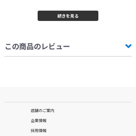
酸飲料です。
*クエン酸サイクルとは
食事で摂った栄養分の一部は消化の過程で、ピルビン酸となって
「クエン酸サイクル」へ取り込まれます。この時「クエン酸サイ
クル」が順調に回転していれば、ピルビン酸がさまざまな酸に変
化しながらエネルギーが生み出されていきます。クエン酸回路が
うまく働いていないと、栄養素を効率よくエネルギーに変えるこ
とができず、疲れやすい状態になります。
この商品のレビュー
○おすすめシーン
・スポーツ中の水分補給に！
・日頃の健康維持やダイエット中の水分補給に！
○お召し上がり方
本品1袋(15ｇ)を500m?の水に溶かしてお飲みください。
○内容量
15g×12袋
店舗のご案内
企業情報
採用情報