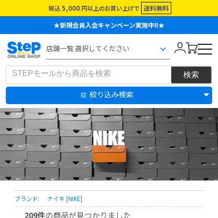
5,000
送料無料
税込
円以上のお買い上げで
★新規会員入会キャンペーン実施中!!★
絞り込み検索
ブランド:
ナイキ [NIKE]
209件
の商品が見つかりました