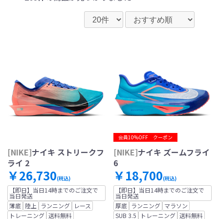
会員10%OFF クーポン
[NIKE]
ナイキ ストリークフ
[NIKE]
ナイキ ズームフライ
ライ 2
6
￥26,730
￥18,700
(税込)
(税込)
【即日】当日14時までのご注文で
【即日】当日14時までのご注文で
当日発送
当日発送
薄底
陸上
ランニング
レース
厚底
ランニング
マラソン
トレーニング
送料無料
SUB 3.5
トレーニング
送料無料