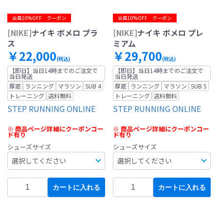
会員10%OFF クーポン
会員10%OFF クーポン
[NIKE]
ナイキ ボメロ プラ
[NIKE]
ナイキ ボメロ プレ
ス
ミアム
￥22,000
￥29,700
(税込)
(税込)
【即日】当日14時までのご注文で
【即日】当日14時までのご注文で
当日発送
当日発送
厚底
ランニング
マラソン
SUB 4
厚底
ランニング
マラソン
SUB 5
トレーニング
送料無料
トレーニング
送料無料
STEP RUNNING ONLINE
STEP RUNNING ONLINE
※ 商品ページ詳細にクーポンコー
※ 商品ページ詳細にクーポンコー
ド有り
ド有り
シューズサイズ
シューズサイズ
カートに入れる
カートに入れる