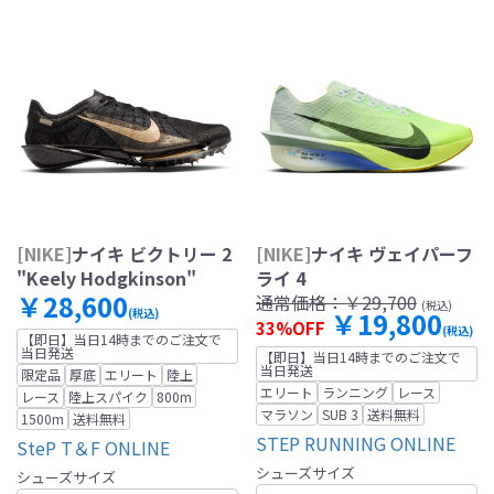
[NIKE]
ナイキ ビクトリー 2
[NIKE]
ナイキ ヴェイパーフ
"Keely Hodgkinson"
ライ 4
￥28,600
通常価格：
￥29,700
(税込)
(税込)
￥19,800
33%OFF
(税込)
【即日】当日14時までのご注文で
当日発送
【即日】当日14時までのご注文で
当日発送
限定品
厚底
エリート
陸上
エリート
ランニング
レース
レース
陸上スパイク
800m
マラソン
SUB 3
送料無料
1500m
送料無料
STEP RUNNING ONLINE
SteP T＆F ONLINE
シューズサイズ
シューズサイズ