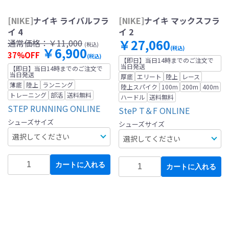
[NIKE]
ナイキ ライバルフラ
[NIKE]
ナイキ マックスフラ
イ 4
イ 2
￥27,060
通常価格：
￥11,000
(税込)
￥6,900
(税込)
37%OFF
(税込)
【即日】当日14時までのご注文で
当日発送
【即日】当日14時までのご注文で
当日発送
厚底
エリート
陸上
レース
薄底
陸上
ランニング
陸上スパイク
100m
200m
400m
トレーニング
部活
送料無料
ハードル
送料無料
STEP RUNNING ONLINE
SteP T＆F ONLINE
シューズサイズ
シューズサイズ
カートに入れる
カートに入れる