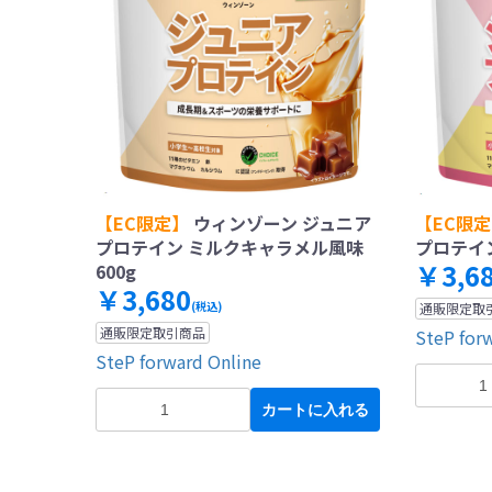
【EC限定】
ウィンゾーン ジュニア
【EC限
プロテイン ミルクキャラメル風味
プロテイン
￥3,6
600g
￥3,680
(税込)
通販限定取
通販限定取引商品
SteP for
SteP forward Online
カートに入れる