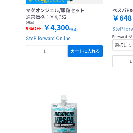
マラソン応援キャンペーン
マグオンジェル/顆粒セット
ベスパEX-8
￥648
通常価格：
￥4,752
(税込)
￥4,300
SteP for
9%OFF
(税込)
Forward-
SteP forward Online
カートに入れる