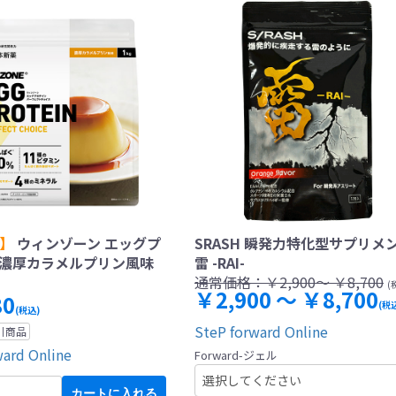
定】
ウィンゾーン エッグプ
SRASH 瞬発力特化型サプリメ
 濃厚カラメルプリン風味
雷 -RAI-
通常価格：
￥2,900～ ￥8,700
(
￥2,900 ～ ￥8,700
80
(税
(税込)
SteP forward Online
引商品
ward Online
Forward-ジェル
カートに入れる