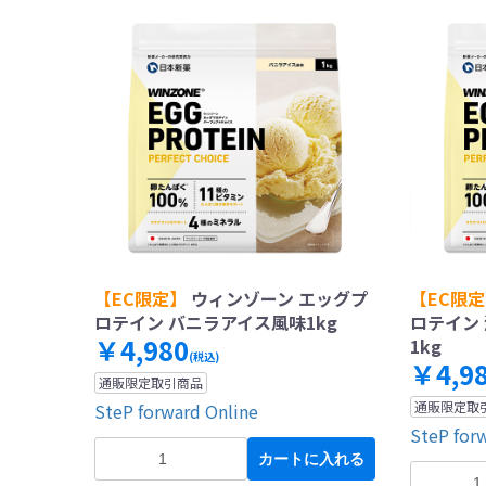
【EC限定】
ウィンゾーン エッグプ
【EC限
ロテイン バニラアイス風味1kg
ロテイン
￥4,980
1kg
(税込)
￥4,9
通販限定取引商品
通販限定取
SteP forward Online
SteP for
カートに入れる