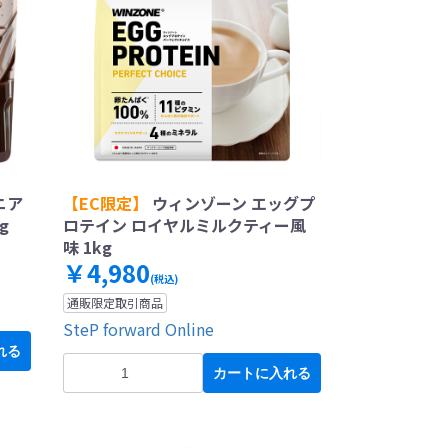
ニア
【EC限定】
ウィンゾーン エッグプ
g
ロテイン ロイヤルミルクティー風
味 1kg
￥4,980
(税込)
通販限定取引商品
SteP forward Online
れる
カートに入れる