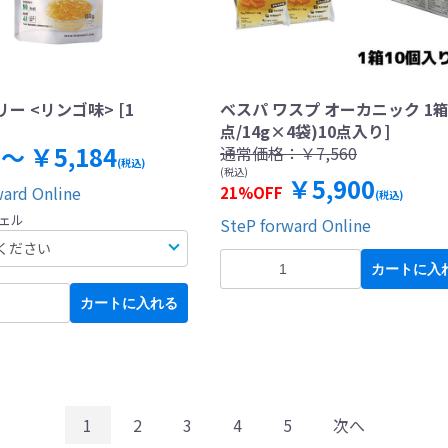
ー <リンゴ味> [1
ベスパ ワスプ オーカニック 1箱 
点/14g×4袋)10点入り]
 ～ ￥5,184
通常価格：
￥7,560
(税込)
(税込)
￥5,900
ward Online
21%OFF
(税込)
ジェル
SteP forward Online
カートに入
カートに入れる
1
2
3
4
5
次へ