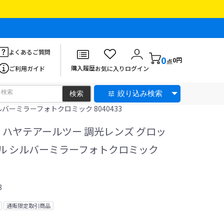
よくあるご質問
0
0円
点
購入履歴
ご利用ガイド
お気に入り
ログイン
絞り込み検索
ーミラーフォトクロミック 8040433
 ハヤテアールツー 調光レンズ グロッ
ル シルバーミラーフォトクロミック
3
通販限定取引商品