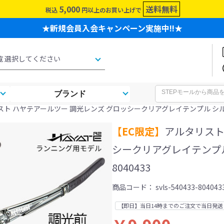
5,000
送料無料
税込
円以上のお買い上げで
★新規会員入会キャンペーン実施中!!★
ブランド
スト ハヤテアールツー 調光レンズ グロッシークリアグレイテンプル シルバ
【EC限定】
アルタリスト
シークリアグレイテンプ
8040433
商品コード：
svls-540433-804043
【即日】当日14時までのご注文で当日発送