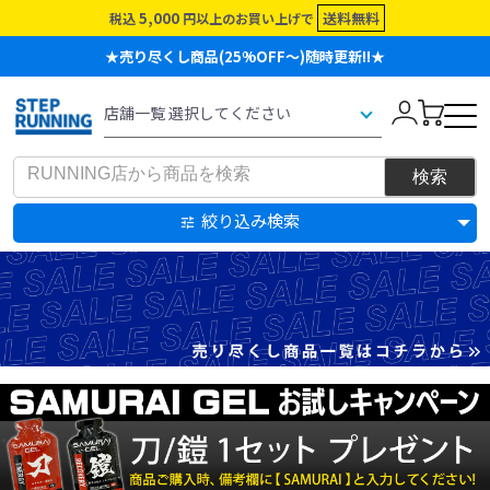
5,000
送料無料
税込
円以上のお買い上げで
★売り尽くし商品(25%OFF～)随時更新!!★
絞り込み検索