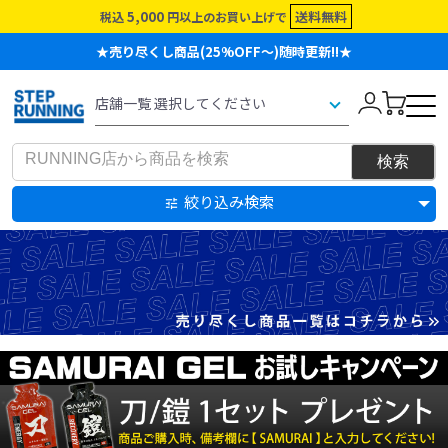
5,000
送料無料
税込
円以上のお買い上げで
★売り尽くし商品(25%OFF～)随時更新!!★
絞り込み検索