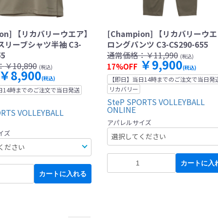
pion] 【リカバリーウエア】
[Champion] 【リカバリーウ
リーブシャツ半袖 C3-
ロングパンツ C3-CS290-655
55
通常価格：
￥11,990
(税込)
￥9,900
：
￥10,890
17%OFF
(税込)
(税込)
￥8,900
(税込)
【即日】当日14時までのご注文で当日発
リカバリー
日14時までのご注文で当日発送
SteP SPORTS VOLLEYBALL
ONLINE
ORTS VOLLEYBALL
アパレルサイズ
イズ
カートに入
カートに入れる