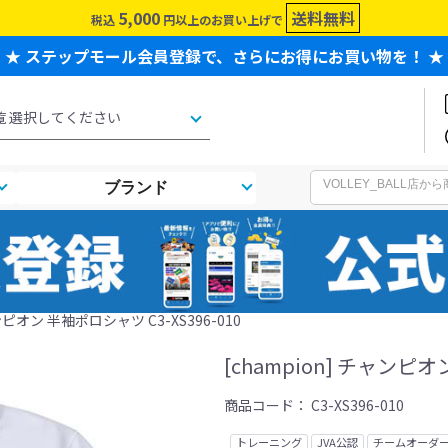
5,000
送料無料
税込
円以上のお買い上げで
★ ステップモール会員登録で、さらにお得にお買い物を！ ★
ブランド
ャンピオン 半袖ポロシャツ C3-XS396-010
[champion] チャンピオ
商品コード：
C3-XS396-010
トレーニング
JVA公認
チームオーダ