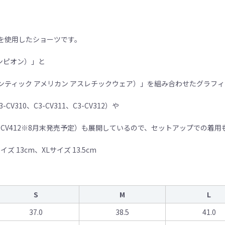
を使用したショーツです。
ャンピオン）」と
WEAR（オーセンティック アメリカン アスレチックウェア）」を組み合わせた
10、C3-CV311、C3-CV312）や
1、C3-CV412※8月末発売予定）も展開しているので、セットアップでの着
ズ 13cm、XLサイズ 13.5cm
S
M
L
37.0
38.5
41.0