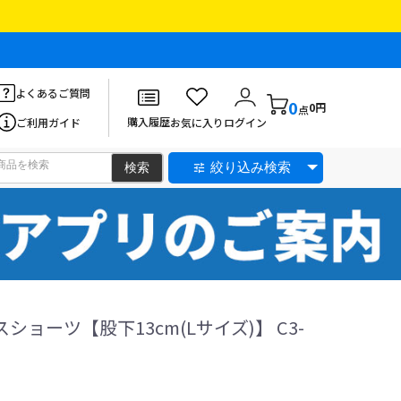
よくあるご質問
0
0円
点
購入履歴
ご利用ガイド
お気に入り
ログイン
絞り込み検索
ィスショーツ【股下13cm(Lサイズ)】 C3-