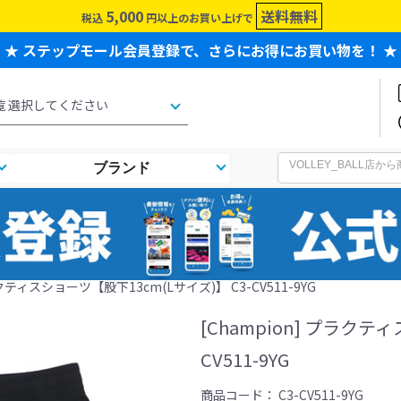
5,000
送料無料
税込
円以上のお買い上げで
★ ステップモール会員登録で、さらにお得にお買い物を！ ★
ブランド
プラクティスショーツ【股下13cm(Lサイズ)】 C3-CV511-9YG
[Champion] プラクテ
CV511-9YG
商品コード：
C3-CV511-9YG