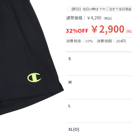
【即日】当日14時までのご注文で当日発送
通常価格：
￥4,290
(税込)
￥2,900
32%OFF
(税
消費税率：10%
消費税額：264円
S
M
L
XL(O)