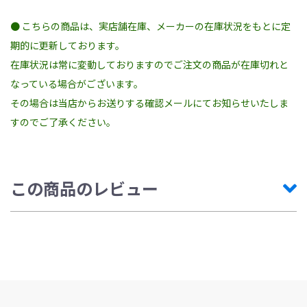
● こちらの商品は、実店舗在庫、メーカーの在庫状況をもとに定
【サイズ】※ウェストサイズ
期的に更新しております。
XSサイズ 67cm-70cm
Sサイズ 71cm-74cm
在庫状況は常に変動しておりますのでご注文の商品が在庫切れと
Mサイズ 75cm-78cm
Lサイズ 79cm-82cm
なっている場合がございます。
その場合は当店からお送りする確認メールにてお知らせいたしま
【カラー】
ディープブルー/ゴールド
すのでご了承ください。
この商品のレビュー