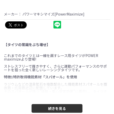
メーカー： パワーマキシマイズ[PowerMaximize]
【タイツの常識をぶち壊せ】
これまでのタイツとは一線を画すレース用タイツがPOWER
maximizeより登場!
ストレスフリーで履きやすく、さらに運動パフォーマンスのサポ
ートを狙った全く新しいレーシングタイツです。
特徴1特許取得機能素材「スパオール」を使用
ラジウムなどの温泉鉱石を複数配合した機能素材スパオールを腹
直筋・広背筋近辺に配置しています。
そのスパオールが持つ”体幹・重心安定効果”に着目し、タイツそ
のものが与える余計なストレスを排除しながら、運動パフォーマ
ンスをアップさせる機能の実現を目指し、開発されました。
特徴2ストレスフリーな履き心地
360°全方位ストレッチの効くナイロン素材を使用し最大のストレ