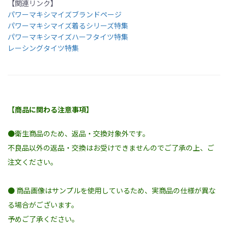
【関連リンク】
スフリーを表現しました。
パワーマキシマイズブランドページ
特徴3 腰まで覆う安心のフィット感
パワーマキシマイズ着るシリーズ特集
安心して着用できるように、腰部までを覆うように履けるような
パワーマキシマイズハーフタイツ特集
構造となっています。
レーシングタイツ特集
特徴4 UVカット・吸水速乾性
紫外線カットの機能を持つ素材を用いて作られています。
また、速乾性が高く、耐摩耗性に優れているといわれるナイロン
がメインの素材を使用しているため、日々のハードな練習でも活
躍します。
【商品に関わる注意事項】
●衛生商品のため、返品・交換対象外です。
不良品以外の返品・交換はお受けできませんのでご了承の上、ご
注文ください。
● 商品画像はサンプルを使用しているため、実商品の仕様が異な
る場合がございます。
予めご了承ください。