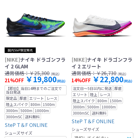
国内SteP限定販売
[NIKE]
ナイキ ドラゴンフラ
[NIKE]
ナイキ ドラゴンフラ
イ 2 GLAM
イ 2 エリート
通常価格：
￥25,300
通常価格：
￥26,730
(税込)
(税込)
￥19,800
￥22,800
21%OFF
14%OFF
(税込)
(税込)
【即日】当日14時までのご注文で
注文日～5日以内に発送
厚底
当日発送
エリート
陸上
レース
限定品
厚底
エリート
レース
陸上スパイク
800m
1500m
陸上スパイク
800m
1500m
3000m
5000m
10000m
3000m
5000m
10000m
3000mSC
送料無料
3000mSC
送料無料
SteP T＆F ONLINE
SteP T＆F ONLINE
シューズサイズ
シューズサイズ