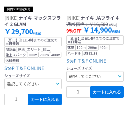
国内SteP限定販売
[NIKE]
ナイキ マックスフラ
[NIKE]
ナイキ JAフライ 4
イ 2 GLAM
通常価格：
￥16,500
(税込)
￥14,900
￥29,700
9%OFF
(税込)
(税込)
【即日】当日14時までのご注文で
【即日】当日14時までのご注文で
当日発送
当日発送
薄底
100m
200m
400m
限定品
厚底
エリート
陸上
ハードル
送料無料
陸上スパイク
100m
200m
400m
SteP T＆F ONLINE
送料無料
SteP T＆F ONLINE
シューズサイズ
シューズサイズ
カートに入れる
カートに入れる