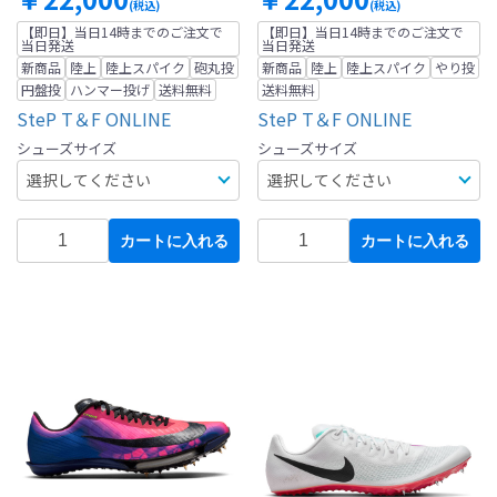
(税込)
(税込)
【即日】当日14時までのご注文で
【即日】当日14時までのご注文で
当日発送
当日発送
新商品
陸上
陸上スパイク
砲丸投
新商品
陸上
陸上スパイク
やり投
円盤投
ハンマー投げ
送料無料
送料無料
SteP T＆F ONLINE
SteP T＆F ONLINE
シューズサイズ
シューズサイズ
カートに入れる
カートに入れる