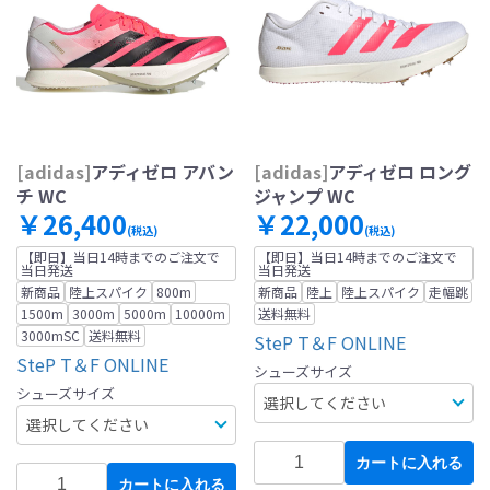
[adidas]
アディゼロ アバン
[adidas]
アディゼロ ロング
チ WC
ジャンプ WC
￥26,400
￥22,000
(税込)
(税込)
【即日】当日14時までのご注文で
【即日】当日14時までのご注文で
当日発送
当日発送
新商品
陸上スパイク
800m
新商品
陸上
陸上スパイク
走幅跳
1500m
3000m
5000m
10000m
送料無料
3000mSC
送料無料
SteP T＆F ONLINE
SteP T＆F ONLINE
シューズサイズ
シューズサイズ
カートに入れる
カートに入れる