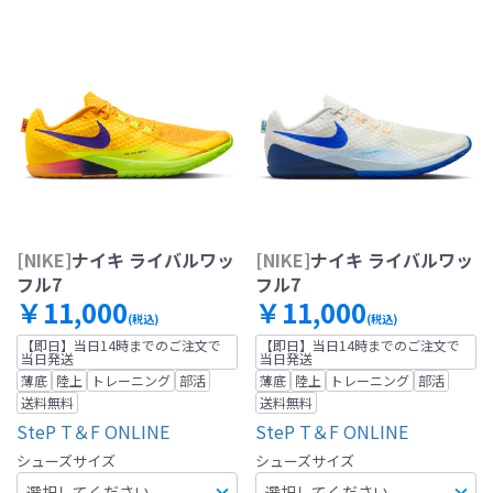
[NIKE]
ナイキ ライバルワッ
[NIKE]
ナイキ ライバルワッ
フル7
フル7
￥11,000
￥11,000
(税込)
(税込)
【即日】当日14時までのご注文で
【即日】当日14時までのご注文で
当日発送
当日発送
薄底
陸上
トレーニング
部活
薄底
陸上
トレーニング
部活
送料無料
送料無料
SteP T＆F ONLINE
SteP T＆F ONLINE
シューズサイズ
シューズサイズ