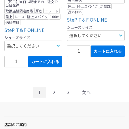
当日発送
【即日】当日14時までのご注文で
当日発送
陸上
陸上スパイク
走幅跳
取扱店舗限定商品
厚底
エリート
送料無料
陸上
レース
陸上スパイク
100m
SteP T＆F ONLINE
送料無料
シューズサイズ
SteP T＆F ONLINE
シューズサイズ
カートに入れる
カートに入れる
1
2
3
次へ
店舗のご案内