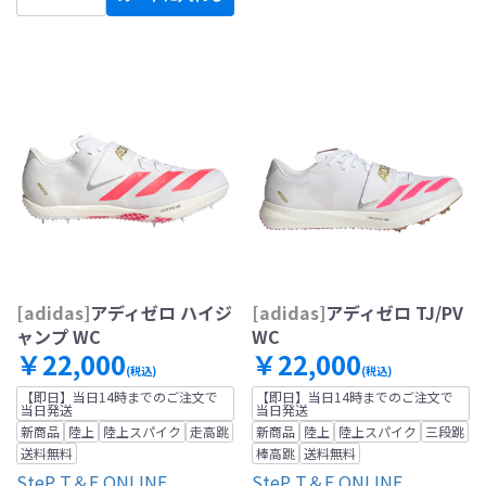
[adidas]
アディゼロ ハイジ
[adidas]
アディゼロ TJ/PV
ャンプ WC
WC
￥22,000
￥22,000
(税込)
(税込)
【即日】当日14時までのご注文で
【即日】当日14時までのご注文で
当日発送
当日発送
新商品
陸上
陸上スパイク
走高跳
新商品
陸上
陸上スパイク
三段跳
送料無料
棒高跳
送料無料
SteP T＆F ONLINE
SteP T＆F ONLINE