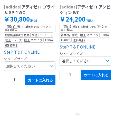
[adidas]
アディゼロ プライ
[adidas]
アディゼロ アンビ
ム SP 4 WC
ション WC
￥30,800
￥24,200
(税込)
(税込)
【即日】当日14時までのご注文で
【即日】当日14時までのご注文で
当日発送
当日発送
取扱店舗限定商品
厚底
エリート
新商品
厚底
陸上スパイク
800m
陸上
レース
陸上スパイク
100m
1500m
送料無料
送料無料
SteP T＆F ONLINE
SteP T＆F ONLINE
シューズサイズ
シューズサイズ
カートに入れる
カートに入れる