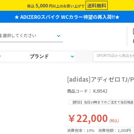
5,000
送料無料
税込
円以上のお買い上げで
★ ADIZEROスパイク WCカラー待望の再入荷!!★
ブランド
[adidas]
アディゼロ TJ/P
商品コード：
KJ9542
【即日】当日14時までのご注文で当日発送
￥22,000
(税込)
消費税率：10%
消費税額：2,000円