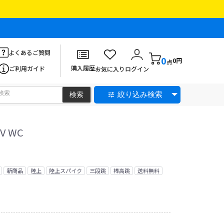
よくあるご質問
0
0円
点
購入履歴
ご利用ガイド
お気に入り
ログイン
絞り込み検索
V WC
新商品
陸上
陸上スパイク
三段跳
棒高跳
送料無料