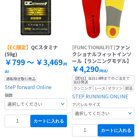
【EC限定】
QCスタミナ
[FUNCTIONALFIT]
ファン
(59g)
クショナルフィットインソ
￥799 ～ ￥3,469
ール【ランニングモデル】
(税
￥4,290
(税込)
込)
【即日】当日14時までのご注文で
通販限定取引商品
当日発送
SteP forward Online
ランニング
レース
マラソン
部活
個数
STEP RUNNING ONLINE
アパレルサイズ
カートに入れる
カートに入れる