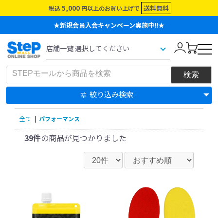
5,000
送料無料
税込
円以上のお買い上げで
★新規会員入会キャンペーン実施中!!★
絞り込み検索
全て
|
パフォーマンス
39件
の商品が見つかりました