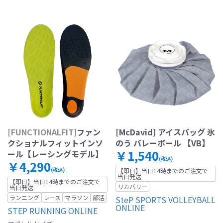
[FUNCTIONALFIT]
ファン
[McDavid] アイスバッグ 氷
クショナルフィットインソ
のう バレーボール 【VB】
￥1,540
ール【レーシングモデル】
(税込)
￥4,290
(税込)
【即日】当日14時までのご注文で
当日発送
【即日】当日14時までのご注文で
リカバリー
当日発送
ランニング
レース
マラソン
部活
SteP SPORTS VOLLEYBALL
ONLINE
STEP RUNNING ONLINE