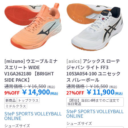
[mizuno] ウエーブルミナ
[asics]
アシックス ローテ
スエリート WIDE
ジャパン ライト FF3
V1GA262180 【BRIGHT
1053A054-100 ユニセック
SIDE PACK】
ス バレーボール
通常価格：
￥16,500
通常価格：
￥16,500
(税込)
(税込)
￥14,900
￥11,900
9%OFF
27%OFF
(税込)
(税込)
新商品
トップクラス
【即日】当日14時までのご注文で
当日発送
ミドルクラス
SteP SPORTS VOLLEYBALL
SteP SPORTS VOLLEYBALL
ONLINE
ONLINE
シューズサイズ
シューズサイズ