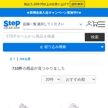
5,000
送料無料
税込
円以上のお買い上げで
★新規会員入会キャンペーン実施中!!★
絞り込み検索
全て
|
JVA公認
733件
の商品が見つかりました