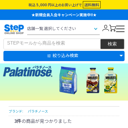
5,000
送料無料
税込
円以上のお買い上げで
★新規会員入会キャンペーン実施中!!★
絞り込み検索
ブランド:
パラチノース
3件
の商品が見つかりました