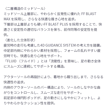
〈二層構造のミッドソール〉
ミッドソール上層部に、やわらかく反発性に優れた FF BLAST
MAX を採用し、さらなる快適な履き心地を追求。
下層部は上層部よりも硬いFF BLAST PLUS を採用することで、快
適さと安定性の適切なバランスを保ち、前作同等の安定性を提
供。
〈進化した立体形状〉
疲労時の走行も考慮した4D GUIDANCE SYSTEM の考え方を踏襲。
中足部内側にやわらかい素材を採用し、フォームの乱れやすい疲
労時でも、快適な走り心地をサポート。
「FLUID （フルイド）」とは「流動性」を意味し、足の動き全体
にスムーズに連続してサポートする構造。
アウターソールの再設計により、着地から蹴り出しまで、さらなる
快適性の追求。
内側のアウターソールのバー構造により、ソールのしなやかな曲
がりをコントロールし、スムーズな走行をサポート。
前足部の楕円形ポッドが、足の動きにしなやかにフィットし、よ
りやわらかなクッション性を提供。