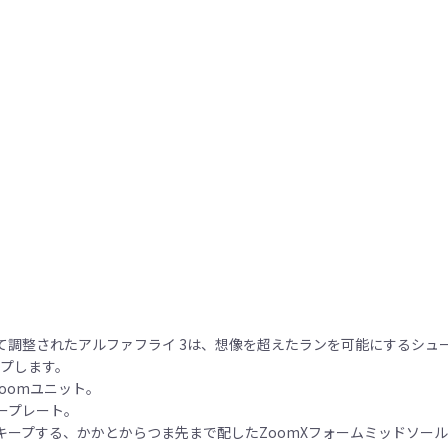
て調整されたアルファフライ 3は、想像を超えたランを可能にするシュ
ップします。
oomユニット。
ープレート。
ープする、かかとからつま先まで配したZoomXフォームミッドソー