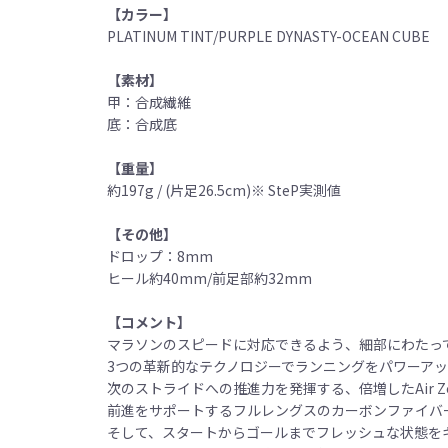
【カラー】
PLATINUM TINT/PURPLE DYNASTY-OCEAN CUBE
【素材】
甲：合成繊維
底：合成底
【重量】
約197g / (片足26.5cm)※ SteP実測値
【その他】
ドロップ：8mm
ヒール約40mm/前足部約32mm
【コメント】
マラソンのスピードに対応できるよう、細部にわたっ
3つの革新的なテクノロジーでランニングをパワーア
次のストライドへの推進力を発揮する、倍増したAir Z
前進をサポートするフルレングスのカーボンファイバ
そして、スタートからゴールまでフレッシュな状態をキ