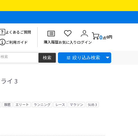
よくあるご質問
0
0円
点
購入履歴
ご利用ガイド
お気に入り
ログイン
絞り込み検索
ライ 3
厚底
エリート
ランニング
レース
マラソン
SUB 3