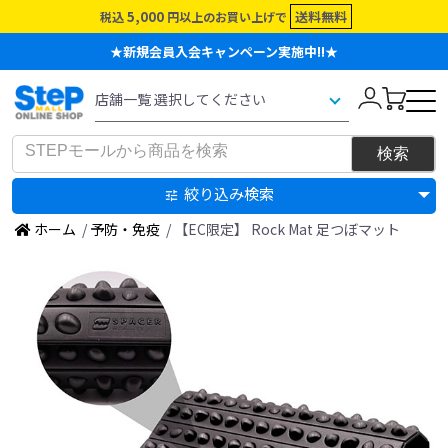
5,000
送料無料
税込
円以上のお買い上げで
★新規会員入会キャンペーン実施中!!★
絞り込み検索
ホーム
/
予防・免疫
/ 【EC限定】 Rock Mat 足つぼマット