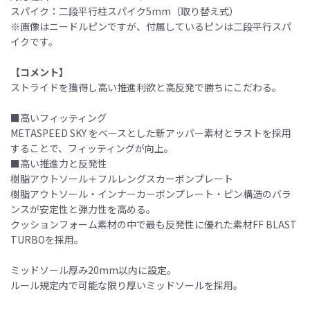
スパイク：二段平行柱スパイク5mm（取り替え式）
※画像はニードルピンですが、付属しているピンは二段平行スパ
イクです。
【コメント】
ストライドを獲得し高い推進利欲と高反発で勝ちにこだわる。
■高いフィッティング
METASPEED SKY をベースとした新アッパー素材とラストを採用
することで、フィッティングが向上。
■高い推進力と反発性
樹脂アウトソール＋フルレングスカーボンプレート
樹脂アウトソール・インナーカーボンプレート・ピン構造のバラ
ンスが安定性と弾力性を高める。
クッションフォーム素材の中で最も反発性に優れた素材FF BLAST
TURBOを採用。
ミッドソール厚み20mm以内に設定。
ルール規定内で可能な限り厚いミッドソールを採用。