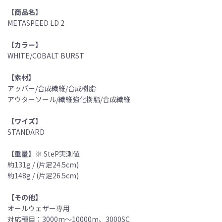
【商品名】
METASPEED LD 2
【カラー】
WHITE/COBALT BURST
【素材】
アッパー/合成繊維/合成樹脂
アウターソール/繊維強化樹脂/合成繊維
【ワイズ】
STANDARD
【重量】
※ SteP実測値
約131g / (片足24.5cm)
約148g / (片足26.5cm)
【その他】
オールウェザー専用
対応種目：3000m〜10000m、3000SC