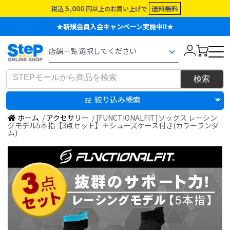
5,000
送料無料
税込
円以上のお買い上げで
★新規会員入会キャンペーン実施中!!★
絞り込み検索
ホーム
/
アクセサリー
/ [FUNCTIONALFIT]ソックス レーシン
グモデル5本指【3点セット】＋シューズケース付き(カラーランダ
ム)