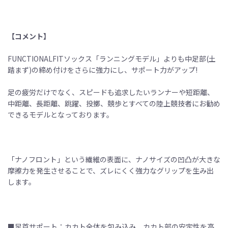
【コメント】
FUNCTIONALFITソックス「ランニングモデル」よりも中足部(土
踏まず)の締め付けをさらに強力にし、サポート力がアップ!
足の疲労だけでなく、スピードも追求したいランナーや短距離、
中距離、長距離、跳躍、投擲、競歩とすべての陸上競技者にお勧め
できるモデルとなっております。
「ナノフロント」という繊維の表面に、ナノサイズの凹凸が大きな
摩擦力を発生させることで、ズレにくく強力なグリップを生み出
します。
■足首サポート：カカト全体を包み込み、カカト部の安定性を高