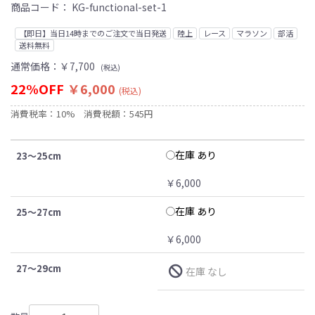
商品コード：
KG-functional-set-1
【即日】当日14時までのご注文で当日発送
陸上
レース
マラソン
部活
送料無料
通常価格：
￥7,700
(税込)
22%OFF
￥6,000
(税込)
消費税率：10%
消費税額：545円
在庫 あり
23～25cm
￥6,000
在庫 あり
25～27cm
￥6,000
27～29cm
在庫 なし