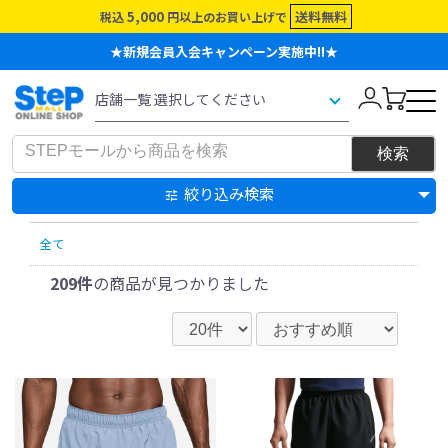
5,000
送料無料
税込
円以上のお買い上げで
★新規会員入会キャンペーン実施中!!★
絞り込み検索
全て
209件
の商品が見つかりました