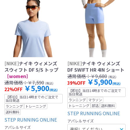
[NIKE]
ナイキ ウィメンズ
[NIKE]
ナイキ ウィメンズ
スウィフト DF S/S トップ
DF SWIFT HR 4IN ショート
［women］
通常価格：
￥9,680
(税込)
￥5,900
通常価格：
￥7,590
39%OFF
(税込)
(税込)
￥5,900
22%OFF
(税込)
【即日】当日14時までのご注文で
当日発送
【即日】当日14時までのご注文で
ランニング
マラソン
当日発送
トレーニング
部活
送料無料
ランニング
トレーニング
送料無料
STEP RUNNING ONLINE
STEP RUNNING ONLINE
アパレルサイズ
アパレルサイズ