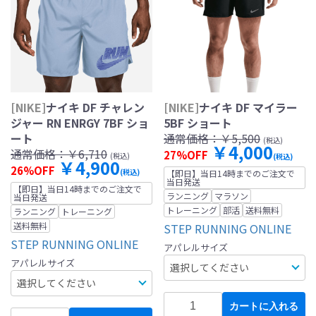
[NIKE]
ナイキ DF チャレン
[NIKE]
ナイキ DF マイラー
ジャー RN ENRGY 7BF ショ
5BF ショート
ート
通常価格：
￥5,500
(税込)
￥4,000
通常価格：
￥6,710
27%OFF
(税込)
(税込)
￥4,900
26%OFF
(税込)
【即日】当日14時までのご注文で
当日発送
【即日】当日14時までのご注文で
ランニング
マラソン
当日発送
トレーニング
部活
送料無料
ランニング
トレーニング
送料無料
STEP RUNNING ONLINE
STEP RUNNING ONLINE
アパレルサイズ
アパレルサイズ
カートに入れる