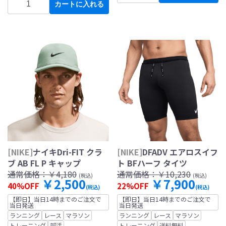
カートに入れる
[NIKE]
ナイキDri-FIT クラ
[NIKE]
DFADV エアロスイフ
ブ AB FL P キャップ
ト BFハーフ タイツ
通常価格：
￥4,180
通常価格：
￥10,230
(税込)
(税込)
￥2,500
￥7,900
40%OFF
22%OFF
(税込)
(税込)
【即日】当日14時までのご注文で
【即日】当日14時までのご注文で
当日発送
当日発送
ランニング
レース
マラソン
ランニング
レース
マラソン
トレーニング
部活
トレーニング
送料無料