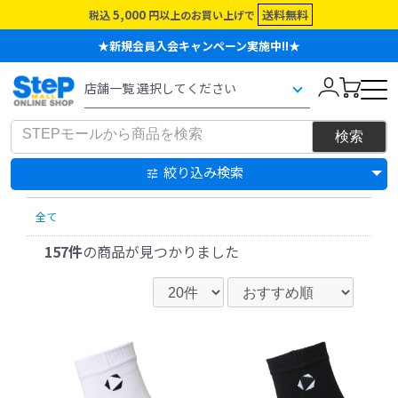
5,000
送料無料
税込
円以上のお買い上げで
★新規会員入会キャンペーン実施中!!★
絞り込み検索
全て
157件
の商品が見つかりました