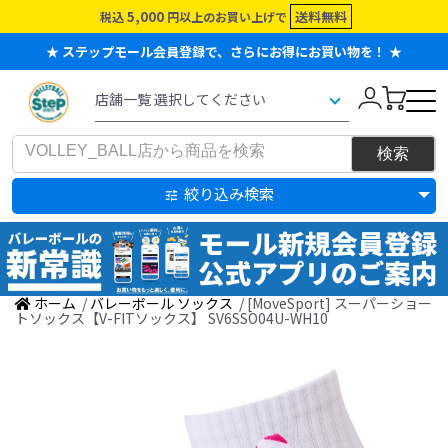
5,000
送料無料
税込
円以上のお買い上げで
★ ステップモール会員登録で、さらにお得にお買い物を！ ★
絞り込み検索
ホーム
/
バレーボール ソックス
/ [MoveSport] スーパーショー
トソックス【V-FITソックス】 SV6SSO04U-WH10