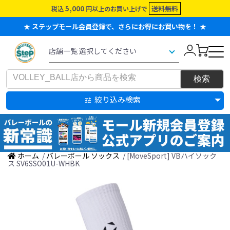
5,000
送料無料
税込
円以上のお買い上げで
★ ステップモール会員登録で、さらにお得にお買い物を！ ★
絞り込み検索
ホーム
/
バレーボール ソックス
/ [MoveSport] VBハイソック
ス SV6SSO01U-WHBK