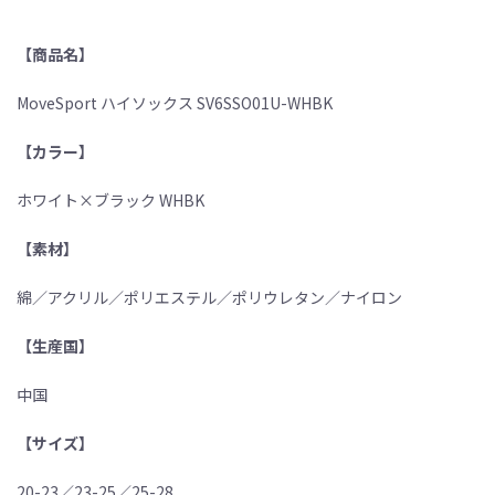
【商品名】
MoveSport ハイソックス SV6SSO01U-WHBK
【カラー】
ホワイト×ブラック WHBK
【素材】
綿／アクリル／ポリエステル／ポリウレタン／ナイロン
【生産国】
中国
【サイズ】
20-23／23-25／25-28