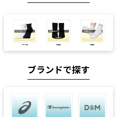
【ラウンド型】
【5本指型】
【足袋型】
ブランドで探す