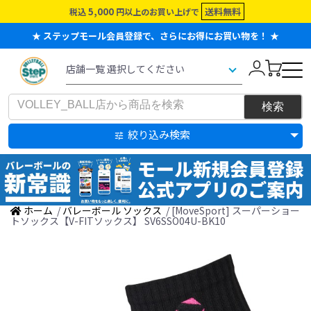
5,000
送料無料
税込
円以上のお買い上げで
★ ステップモール会員登録で、さらにお得にお買い物を！ ★
絞り込み検索
ホーム
/
バレーボール ソックス
/ [MoveSport] スーパーショー
トソックス【V-FITソックス】 SV6SSO04U-BK10