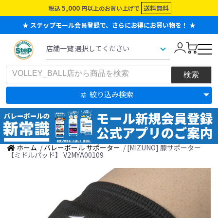
5,000
送料無料
税込
円以上のお買い上げで
★ ステップモール会員登録で、さらにお得にお買い物を！ ★
絞り込み検索
ホーム
/
バレーボール サポーター
/ [MIZUNO] 膝サポーター
【ミドルパッド】 V2MYA00109