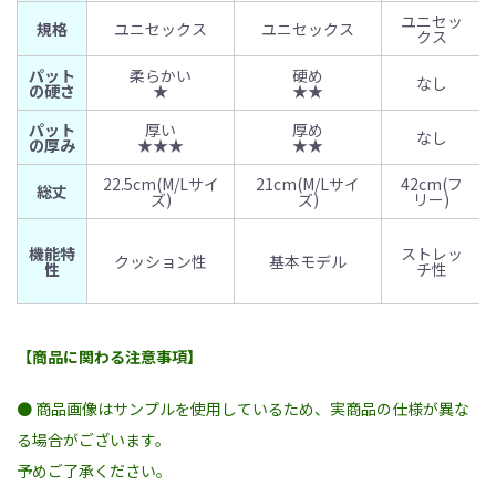
ユニセッ
規格
ユニセックス
ユニセックス
クス
パット
柔らかい
硬め
なし
の硬さ
★
★★
パット
厚い
厚め
なし
の厚み
★★★
★★
22.5cm(M/Lサイ
21cm(M/Lサイ
42cm(フ
総丈
ズ)
ズ)
リー)
機能特
ストレッ
クッション性
基本モデル
性
チ性
【商品に関わる注意事項】
● 商品画像はサンプルを使用しているため、実商品の仕様が異な
る場合がございます。
予めご了承ください。