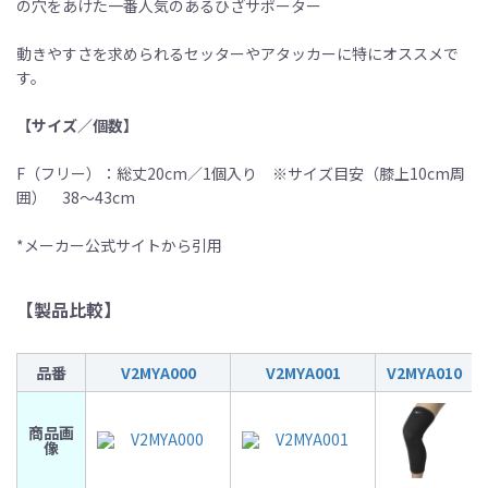
の穴をあけた一番人気のあるひざサポーター
動きやすさを求められるセッターやアタッカーに特にオススメで
す。
【サイズ／個数】
F（フリー）：総丈20cm／1個入り ※サイズ目安（膝上10cm周
囲） 38〜43cm
*メーカー公式サイトから引用
【製品比較】
品番
V2MYA000
V2MYA001
V2MYA010
商品画
像