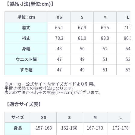
【製品寸法(単位:cm)】
単位 : cm
XS
S
M
L
着丈
65.1
67.3
69.5
71.7
裄丈
78.3
81.0
83.8
86.5
身幅
48
50
52
54
ウエスト幅
47
49
51
53
すそ幅
47
49
51
53
※メーカー公式サイト内サイズガイドより引用。
平置き状態での参考寸法になります。
表示の寸法から若干の誤差(1〜2cm)がございます。
【適合サイズ表】
サイズ
XS
S
M
L
身長
157-163
162-168
167-173
172-178