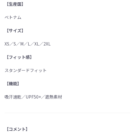
【生産国】
ベトナム
【サイズ】
XS／S／M／L／XL／2XL
【フィット感】
スタンダードフィット
【機能】
吸汗速乾／UPF50+／遮熱素材
【コメント】