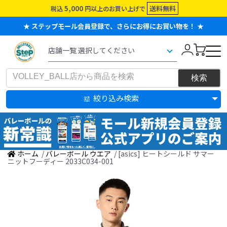
5,000
送料無料
税込
円以上のお買い上げで
★ ステップモール会員登録で、さらにお得にお買い物を！ ★
絞り込み検索
ホーム
/
バレーボール ウエア
/ [asics] ヒートシールド サマー
ニットフーディー 2033C034-001