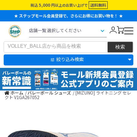
5,000
送料無料
税込
円以上のお買い上げで
★ ステップモール会員登録で、さらにお得にお買い物を！ ★
絞り込み検索
ホーム
/
バレーボール シューズ
/ [MIZUNO] ライトニング セレ
クト V1GA267052