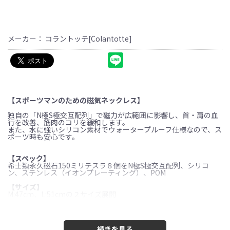
メーカー： コラントッテ[Colantotte]
【スポーツマンのための磁気ネックレス】
独自の「N極S極交互配列」で磁力が広範囲に影響し、首・肩の血
行を改善、筋肉のコリを緩和します。
また、水に強いシリコン素材でウォータープルーフ仕様なので、ス
ポーツ時も安心です。
【スペック】
希士類永久磁石150ミリテスラ８個をN極S極交互配列、シリコ
ン、ステンレス（イオンプレーティング）、POM
【サイズ】
M:47cm、L:51cmの２サイズ展開
医療機器認証番号：305AGBZX00083000