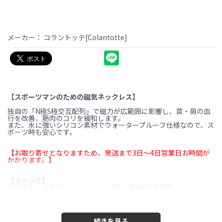
メーカー： コラントッテ[Colantotte]
【スポーツマンのための磁気ネックレス】
独自の「N極S極交互配列」で磁力が広範囲に影響し、首・肩の血
行を改善、筋肉のコリを緩和します。
また、水に強いシリコン素材でウォータープルーフ仕様なので、ス
ポーツ時も安心です。
【お取り寄せとなりますため、発送まで3日〜4日営業日お時間が
かかります。】
【スペック】
希士類永久磁石150ミリテスラ８個をN極S極交互配列、シリコ
ン、ステンレス（イオンプレーティング）、POM
【サイズ】
M:47cm、L:51cmの２サイズ展開