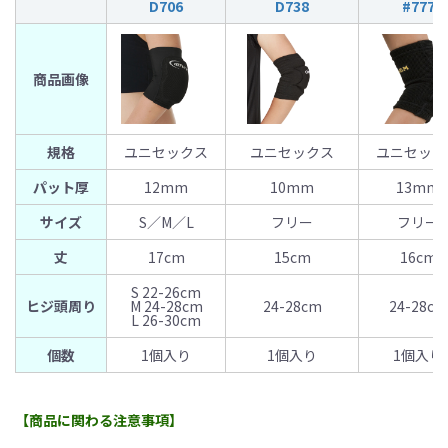
D706
D738
#777
商品画像
規格
ユニセックス
ユニセックス
ユニセック
パット厚
12mm
10mm
13mm
サイズ
S／M／L
フリー
フリー
丈
17cm
15cm
16cm
S 22-26cm
ヒジ頭周り
M 24-28cm
24-28cm
24-28cm
L 26-30cm
個数
1個入り
1個入り
1個入り
【商品に関わる注意事項】