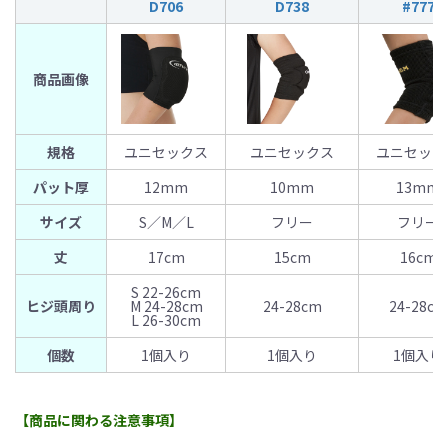
D706
D738
#777
商品画像
規格
ユニセックス
ユニセックス
ユニセック
パット厚
12mm
10mm
13mm
サイズ
S／M／L
フリー
フリー
丈
17cm
15cm
16cm
S 22-26cm
ヒジ頭周り
M 24-28cm
24-28cm
24-28cm
L 26-30cm
個数
1個入り
1個入り
1個入り
【商品に関わる注意事項】