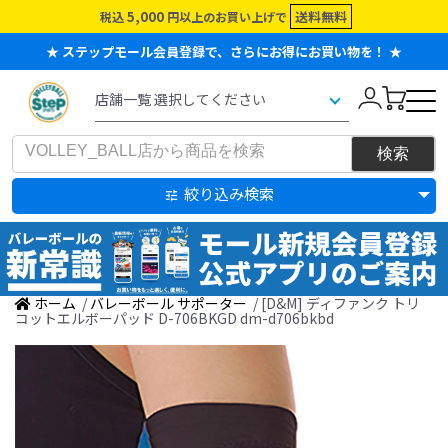
5,000
送料無料
税込
円以上のお買い上げで
★ ステップモール会員登録で、さらにお得にお買い物を！ ★
絞り込み検索
ホーム
/
バレーボール サポーター
/ [D&M] ディファンク トリ
コットエルボーパッド D-706BKGD dm-d706bkbd