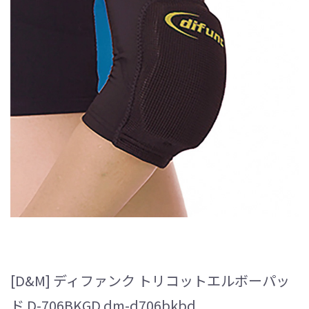
[D&M] ディファンク トリコットエルボーパッ
ド D-706BKGD dm-d706bkbd