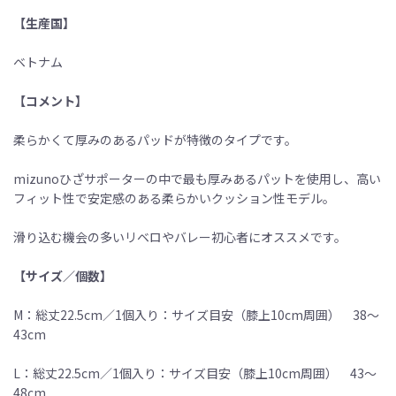
【生産国】
ベトナム
【コメント】
柔らかくて厚みのあるパッドが特徴のタイプです。
mizunoひざサポーターの中で最も厚みあるパットを使用し、高い
フィット性で安定感のある柔らかいクッション性モデル。
滑り込む機会の多いリベロやバレー初心者にオススメです。
【サイズ／個数】
M：総丈22.5cm／1個入り：サイズ目安（膝上10cm周囲） 38〜
43cm
L：総丈22.5cm／1個入り：サイズ目安（膝上10cm周囲） 43〜
48cm