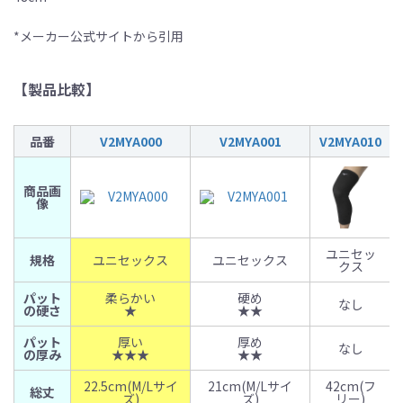
*メーカー公式サイトから引用
【製品比較】
品番
V2MYA000
V2MYA001
V2MYA010
商品画
像
ユニセッ
規格
ユニセックス
ユニセックス
クス
パット
柔らかい
硬め
なし
の硬さ
★
★★
パット
厚い
厚め
なし
の厚み
★★★
★★
22.5cm(M/Lサイ
21cm(M/Lサイ
42cm(フ
総丈
ズ)
ズ)
リー)