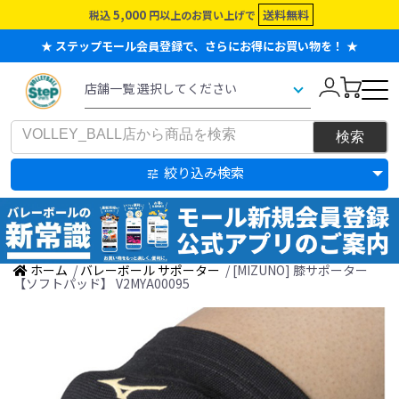
5,000
送料無料
税込
円以上のお買い上げで
★ ステップモール会員登録で、さらにお得にお買い物を！ ★
絞り込み検索
ホーム
/
バレーボール サポーター
/ [MIZUNO] 膝サポーター
【ソフトパッド】 V2MYA00095