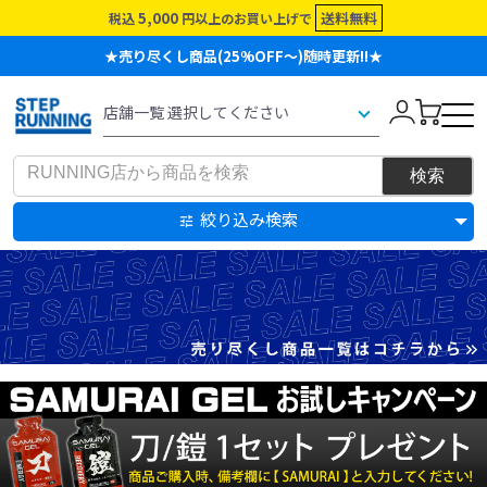
5,000
送料無料
税込
円以上のお買い上げで
★売り尽くし商品(25%OFF～)随時更新!!★
絞り込み検索