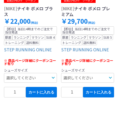
会員10%OFF クーポン
会員10%OFF クーポン
[NIKE]
ナイキ ボメロ プラ
[NIKE]
ナイキ ボメロ プレ
ス
ミアム
￥22,000
￥29,700
(税込)
(税込)
【即日】当日14時までのご注文で
【即日】当日14時までのご注文で
当日発送
当日発送
厚底
ランニング
マラソン
SUB 4
厚底
ランニング
マラソン
SUB 5
トレーニング
送料無料
トレーニング
送料無料
STEP RUNNING ONLINE
STEP RUNNING ONLINE
※ 商品ページ詳細にクーポンコー
※ 商品ページ詳細にクーポンコー
ド有り
ド有り
シューズサイズ
シューズサイズ
カートに入れる
カートに入れる