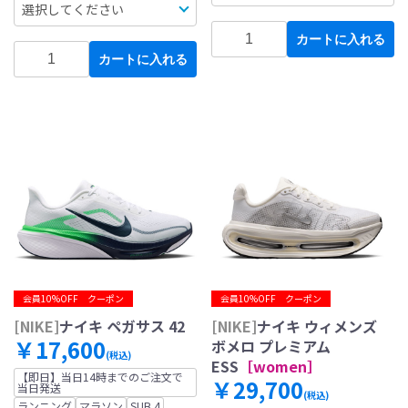
カートに入れる
カートに入れる
会員10%OFF クーポン
会員10%OFF クーポン
[NIKE]
ナイキ ペガサス 42
[NIKE]
ナイキ ウィメンズ
￥17,600
ボメロ プレミアム
(税込)
ESS
［women］
【即日】当日14時までのご注文で
￥29,700
当日発送
(税込)
ランニング
マラソン
SUB 4