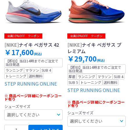
会員10%OFF クーポン
会員10%OFF クーポン
[NIKE]
ナイキ ペガサス 42
[NIKE]
ナイキ ペガサス プ
￥17,600
レミアム
(税込)
￥29,700
(税込)
【即日】当日14時までのご注文で
当日発送
【即日】当日14時までのご注文で
ランニング
マラソン
SUB 4
当日発送
トレーニング
送料無料
厚底
ランニング
マラソン
SUB 4
SUB 5
トレーニング
送料無料
STEP RUNNING ONLINE
STEP RUNNING ONLINE
※ 商品ページ詳細にクーポンコー
ド有り
※ 商品ページ詳細にクーポンコー
ド有り
シューズサイズ
シューズサイズ