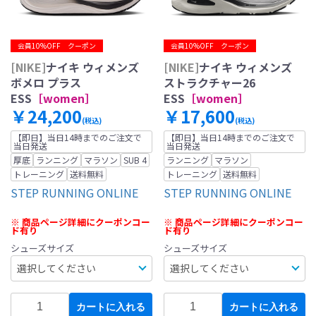
会員10%OFF クーポン
会員10%OFF クーポン
[NIKE]
ナイキ ウィメンズ
[NIKE]
ナイキ ウィメンズ
ボメロ プラス
ストラクチャー26
ESS
［women］
ESS
［women］
￥24,200
￥17,600
(税込)
(税込)
【即日】当日14時までのご注文で
【即日】当日14時までのご注文で
当日発送
当日発送
厚底
ランニング
マラソン
SUB 4
ランニング
マラソン
トレーニング
送料無料
トレーニング
送料無料
STEP RUNNING ONLINE
STEP RUNNING ONLINE
※ 商品ページ詳細にクーポンコー
※ 商品ページ詳細にクーポンコー
ド有り
ド有り
シューズサイズ
シューズサイズ
カートに入れる
カートに入れる