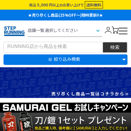
5,000
送料無料
税込
円以上のお買い上げで
★売り尽くし商品(25%OFF～)随時更新!!★
絞り込み検索