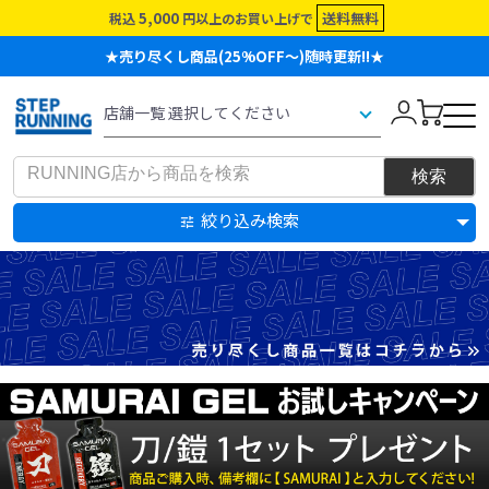
5,000
送料無料
税込
円以上のお買い上げで
★売り尽くし商品(25%OFF～)随時更新!!★
絞り込み検索