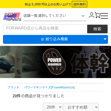
5,000
送料無料
税込
円以上のお買い上げで
絞り込み検索
ブランド:
パワーマキシマイズ[PowerMaximize]
20件
の商品が見つかりました