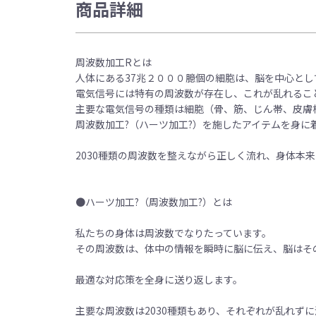
商品詳細
周波数加工Rとは
人体にある37兆２０００臆個の細胞は、脳を中心と
電気信号には特有の周波数が存在し、これが乱れるこ
主要な電気信号の種類は細胞（骨、筋、じん帯、皮膚核
周波数加工?（ハーツ加工?）を施したアイテムを身に
2030種類の周波数を整えながら正しく流れ、身体本
●ハーツ加工?（周波数加工?）とは
私たちの身体は周波数でなりたっています。
その周波数は、体中の情報を瞬時に脳に伝え、脳はそ
最適な対応策を全身に送り返します。
主要な周波数は2030種類もあり、それぞれが乱れず