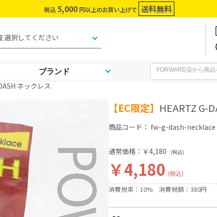
5,000
送料無料
税込
円以上のお買い上げで
ブランド
-DASH ネックレス
【EC限定】
HEARTZ G
商品コード：
fw-g-dash-necklace
通常価格：
￥4,180
(税込)
￥4,180
(税込)
消費税率：10%
消費税額：380円