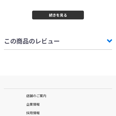
【仕様】
カラー：ブラック
ロゴメダル：ホワイト（シリコン製）
サイズ：幅6cm×フリーサイズ（適応目安：65cm〜85cm）
外側生地：クロロプレンゴム、ナイロン
強度・耐候性・耐熱性・耐薬品に優れるクロロプレン
ゴムを使用。
内側パイル生地：コットン
【こちらの商品の関連特集】
この商品のレビュー
【使用上の注意 】
・アイロンやスチームは使用しないでください。
・洗濯の際は、面ファスナーが他の衣料を痛めないよう単独で洗
うかネットに入れて洗ってください。
店舗のご案内
・色物として扱い手洗いで軽く絞り陰干しをしてください。
・塩素系の漂白剤は、使用しないでください。
企業情報
・強く引張ったり、摩擦や衝撃による破損にご注意ください。
・本来の使用目的以外にはご使用にならないでください。
採用情報
・身体に優しい素材を使用していますが、万一使用中にかゆみ・