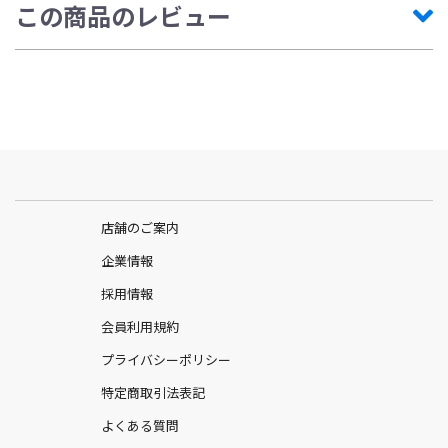
機能?温度調節
この商品のレビュー
中空糸により多くの空気層を維持するため、暑いときは涼しく、
寒い時は暖かくなり季節を問わず使用できます。
機能?吸水速乾
繊維間・繊維内に素早く水分を吸収・分散させるため優れた吸水
性と速乾性を発揮します。
機能?抗菌防臭
環境にやさしい天然系有機抗菌防臭材を使用し、繊維状のニオイ
菌の増殖を抑制し、汗や皮脂による嫌なにおいの発生を防ぎま
す。
店舗のご案内
【こちらの商品の関連特集】
企業情報
採用情報
会員利用規約
プライバシーポリシー
【サイズ目安】
※ランニングシューズサイズ
特定商取引法表記
Sサイズ…23cm〜25cm
Mサイズ…25cm〜27cm
よくある質問
Lサイズ…27cm〜29cm