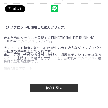
【ナノフロントを使用した強力グリップ】
走るためのソックスを展開するFUNCTIONAL FIT RUNNING
SOCKSのランニングモデルです。
ナノフロント特有の細かい凹凸が生み出す強力なグリップはパワ
ー伝達の効率を上げてくれます。
また、足裏中央部から踵部にかけて、適度なテンションを加える
ことで、土踏まずと足首をサポートし、長時間のランニングの疲
労対策にも効果的です。
機能?足首サポート
踵部は左右から後方に向かって巻き上げるようにサポートし、踵
部を安定させてくれます。
足裏中央部は、外側と内側へのテンション強度と方向を変えるこ
とで土踏まずへのストレスをさせています。
機能?軽量
繊維内が空洞になっている中空糸を使用しており、軽量で素足に近
い履き心地になっています。