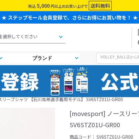
5,000
送料無料
税込
円以上のお買い上げで
★ ステップモール会員登録で、さらにお得にお買い物を！ ★
ブランド
 ノースリーブシャツ 【石川祐希選手着用モデル】 SV6STZ01U-GR00
[movesport] ノ
SV6STZ01U-GR00
商品コード：
SV6STZ01U-GR00