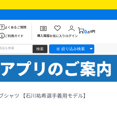
よくあるご質問
0
0円
点
購入履歴
ご利用ガイド
お気に入り
ログイン
絞り込み検索
ースリーブシャツ 【石川祐希選手着用モデル】