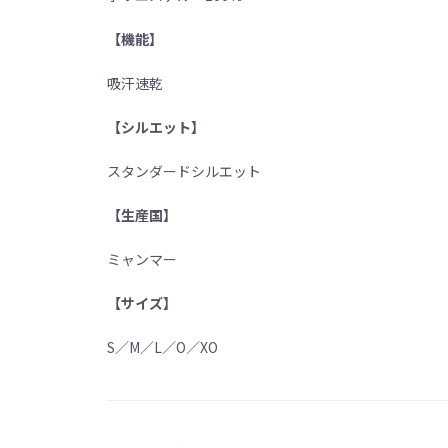
【機能】
吸汗速乾
【シルエット】
スタンダードシルエット
【生産国】
ミャンマー
【サイズ】
S／M／L／O／XO