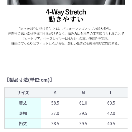
【製品寸法(単位:cm)】
サイズ
S
M
L
着丈
58.5
61.0
63.5
身幅
37.0
39.5
42.0
裄丈
38.5
39.5
40.5