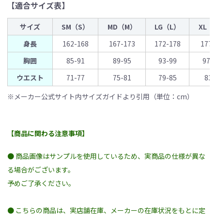
【適合サイズ表】
サイズ
SM（S）
MD（M）
LG（L）
XL（
身長
162-168
167-173
172-178
177-
胸囲
85-91
89-95
93-99
97-
ウエスト
71-77
75-81
79-85
83-
※メーカー公式サイト内サイズガイドより引用（単位：cm）
【商品に関わる注意事項】
● 商品画像はサンプルを使用しているため、実商品の仕様が異な
る場合がございます。
予めご了承ください。
● こちらの商品は、実店舗在庫、メーカーの在庫状況をもとに定