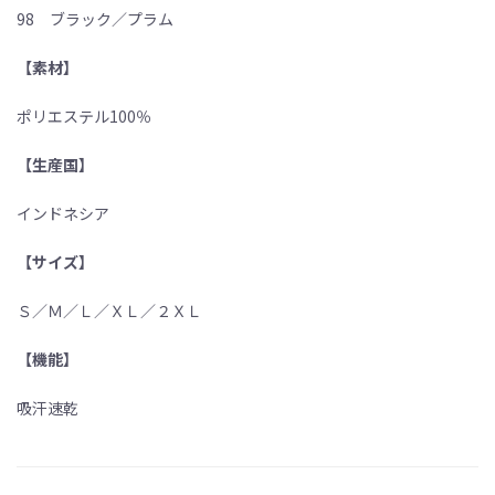
98 ブラック／プラム
【素材】
ポリエステル100％
【生産国】
インドネシア
【サイズ】
Ｓ／Ｍ／Ｌ／ＸＬ／２ＸＬ
【機能】
吸汗速乾