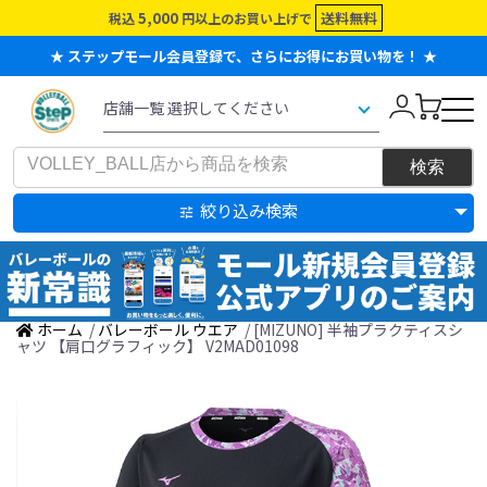
5,000
送料無料
税込
円以上のお買い上げで
★ ステップモール会員登録で、さらにお得にお買い物を！ ★
絞り込み検索
ホーム
/
バレーボール ウエア
/ [MIZUNO] 半袖プラクティスシ
ャツ 【肩口グラフィック】 V2MAD01098