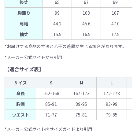
後丈
65
67
69
胸回り
99
103
107
肩幅
44.2
45.6
47.0
袖丈
15.5
16.5
17.5
*お届けする商品の寸法と若干の差異が生じる場合があります。
*メーカー公式サイトから引用
【適合サイズ表】
サイズ
S
M
L
身長
162-168
167-173
172-178
1
胸囲
85-91
89-95
93-99
ウエスト
71-77
75-81
79-85
*メーカー公式サイト内サイズガイドより引用